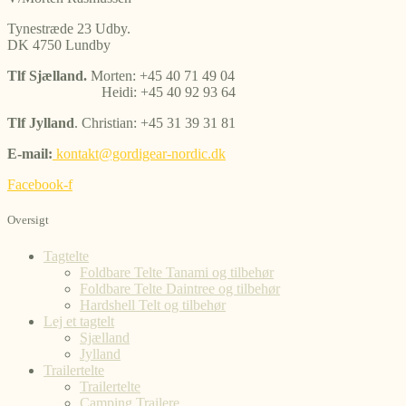
Tynestræde 23 Udby.
DK 4750 Lundby
Tlf Sjælland.
Morten: +45 40 71 49 04
Heidi: +45 40 92 93 64
Tlf Jylland
. Christian: +45 31 39 31 81
E-mail:
kontakt@gordigear-nordic.dk
Facebook-f
Oversigt
Tagtelte
Foldbare Telte Tanami og tilbehør
Foldbare Telte Daintree og tilbehør
Hardshell Telt og tilbehør
Lej et tagtelt
Sjælland
Jylland
Trailertelte
Trailertelte
Camping Trailere