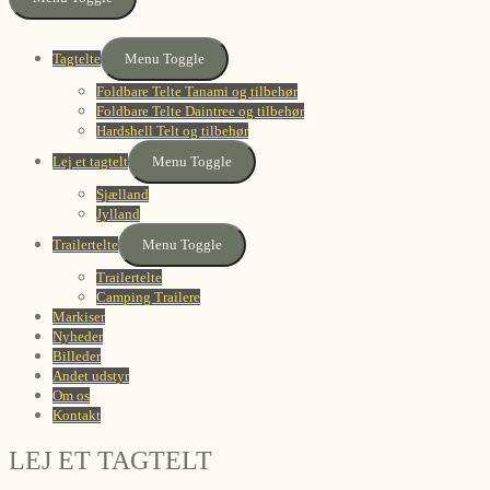
Tagtelte
Menu Toggle
Foldbare Telte Tanami og tilbehør
Foldbare Telte Daintree og tilbehør
Hardshell Telt og tilbehør
Lej et tagtelt
Menu Toggle
Sjælland
Jylland
Trailertelte
Menu Toggle
Trailertelte
Camping Trailere
Markiser
Nyheder
Billeder
Andet udstyr
Om os
Kontakt
LEJ ET TAGTELT