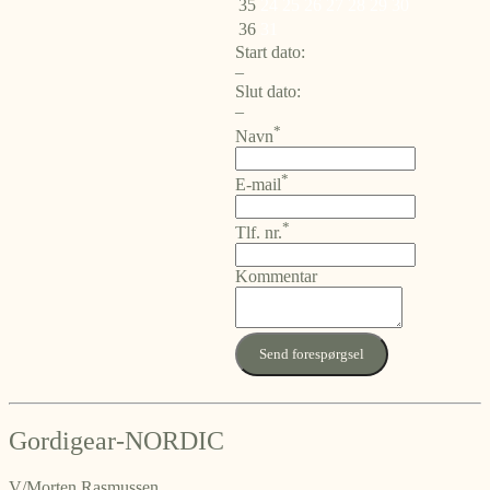
35
24
25
26
27
28
29
30
36
31
Start dato:
–
Slut dato:
–
*
Navn
*
E-mail
*
Tlf. nr.
Kommentar
Send forespørgsel
Gordigear-NORDIC
V/Morten Rasmussen