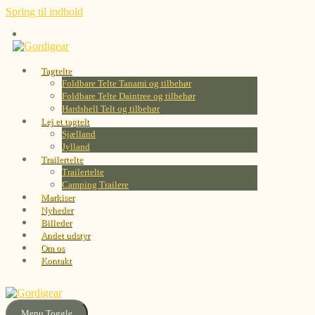
Spring til indhold
Tagtelte
Foldbare Telte Tanami og tilbehør
Foldbare Telte Daintree og tilbehør
Hardshell Telt og tilbehør
Lej et tagtelt
Sjælland
Jylland
Trailertelte
Trailertelte
Camping Trailere
Markiser
Nyheder
Billeder
Andet udstyr
Om os
Kontakt
Menu Toggle