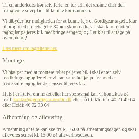
Til en anderledes kør selv ferie, en tur ud i det grønne eller den
manglende soveplads til familie komsammen.
Vi tilbyder her muligheden for at kunne leje et Gordigear tagtelt, klar
til brug med en behagelig 80mm skummadras. I skal kun montere
tagbøjler på jeres bil, medbringe sengetøj og I er klar til at tage på
overnatning!
Læs mere om tagteltene her.
Montage
Vi hjælper med at montere teltet på jeres bil, i skal enten selv
medbringe tagbøjler eller vi kan være behjælpelige med at
fremskaffe tagbøjler der passer til jeres bil.
Hvis i er i tvivl om noget eller har spørgsmål kan vi kontaktes på
mail:
kontakt@gordigear-nordic.dk
eller på tlf. Morten: 40 71 49 04
eller Heidi: 40 92 93 64
Afhentning og aflevering
Afhentning af telte kan ske fra kl 16.00 på afhentningsdagen og skal
afleveres senest kl. 15.00 på afleveringsdagen.