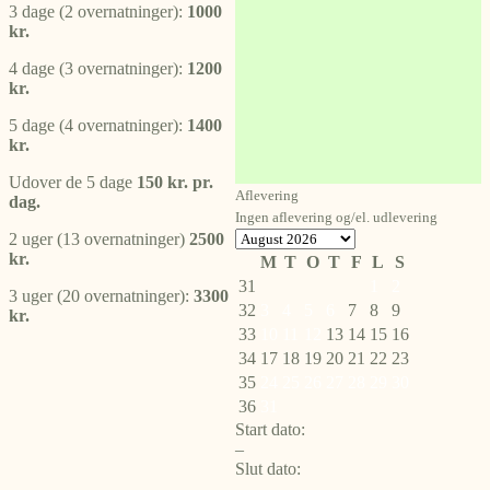
3 dage (2 overnatninger):
1000
kr.
4 dage (3 overnatninger):
1200
kr.
5 dage (4 overnatninger):
1400
kr.
Udover de 5 dage
150 kr. pr.
Aflevering
dag.
Ingen aflevering og/el. udlevering
2 uger (13 overnatninger)
2500
kr.
M
T
O
T
F
L
S
31
1
2
3 uger (20 overnatninger):
3300
32
3
4
5
6
7
8
9
kr.
33
10
11
12
13
14
15
16
34
17
18
19
20
21
22
23
35
24
25
26
27
28
29
30
36
31
Start dato:
–
Slut dato:
–