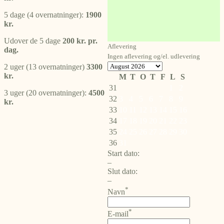
5 dage (4 overnatninger):
1900
kr.
Udover de 5 dage
200 kr. pr.
Aflevering
dag.
Ingen aflevering og/el. udlevering
2 uger (13 overnatninger)
3300
kr.
M
T
O
T
F
L
S
31
1
2
3 uger (20 overnatninger):
4500
32
3
4
5
6
7
8
9
kr.
33
10
11
12
13
14
15
16
34
17
18
19
20
21
22
23
35
24
25
26
27
28
29
30
36
31
Start dato:
–
Slut dato:
–
*
Navn
*
E-mail