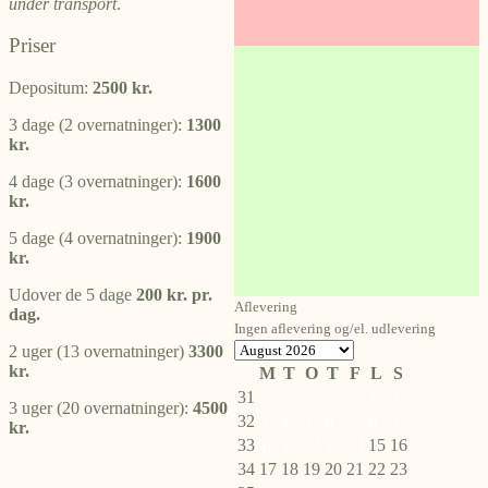
under transport
.
Priser
Depositum:
2500 kr.
3 dage (2 overnatninger):
1300
kr.
4 dage (3 overnatninger):
1600
kr.
5 dage (4 overnatninger):
1900
kr.
Udover de 5 dage
200 kr. pr.
Aflevering
dag.
Ingen aflevering og/el. udlevering
2 uger (13 overnatninger)
3300
kr.
M
T
O
T
F
L
S
31
1
2
3 uger (20 overnatninger):
4500
32
3
4
5
6
7
8
9
kr.
33
10
11
12
13
14
15
16
34
17
18
19
20
21
22
23