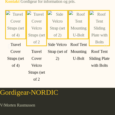
Kontakt
Gordigear for information og pris.
Travel
Side Velcro
Roof Tent
Cover
Travel
Strap (set of
Mounting
Roof Tent
Straps (set
Cover
2)
U-Bolt
Sliding Plate
Fo
of 4)
Velcro
with Bolts
Straps (set
of 2
Gordigear-NORDIC
V/Morten Rasmussen